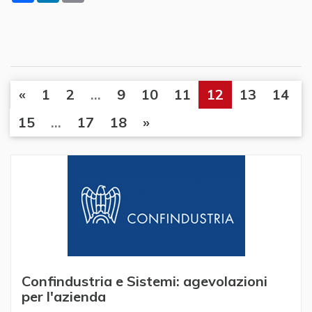
«
1
2
...
9
10
11
12
13
14
15
...
17
18
»
Confindustria e Sistemi: agevolazioni
per l'azienda