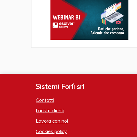
Sistemi Forlì srl
Contatti
I nostri clienti
Lavora con noi
Cookies policy