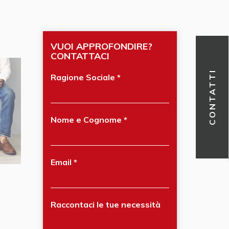
VUOI APPROFONDIRE?
CONTATTACI
CONTATTI
Ragione Sociale
Nome e Cognome
Email
Raccontaci le tue necessità