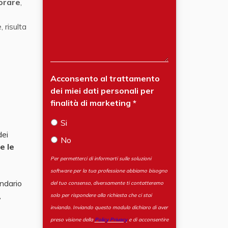
orare
,
 risulta
Acconsento al trattamento
dei miei dati personali per
finalità di marketing
Si
dei
No
e le
Per permetterci di informarti sulle soluzioni
software per la tua professione abbiamo bisogno
endario
del tuo consenso, diversamente ti contatteremo
,
solo per rispondere alla richiesta che ci stai
inviando. Inviando questo modulo dichiaro di aver
preso visione della
Policy Privacy
e di acconsentire