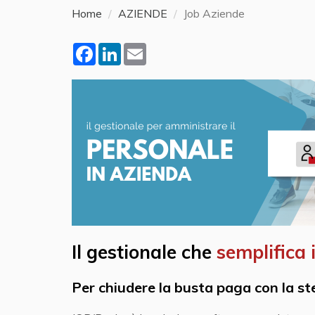
Home
AZIENDE
Job Aziende
Facebook
LinkedIn
Email
Il gestionale che
semplifica i
Per chiudere la
busta paga
con la ste