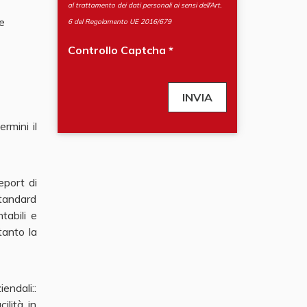
al trattamento dei dati personali ai sensi dell’Art.
e
6 del Regolamento UE 2016/679
Controllo Captcha
rmini il
eport di
standard
tabili e
tanto la
ndali::
ilità in