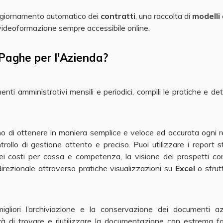
'aggiornamento automatico dei
contratti
, una raccolta di
modelli
e videoformazione sempre accessibile online.
Paghe per l'Azienda?
nti amministrativi mensili e periodici, compili le pratiche e dete
o di ottenere in maniera semplice e veloce ed accurata ogni r
ollo di gestione attento e preciso. Puoi utilizzare i report 
 dei costi per cassa e competenza, la visione dei prospetti con
m direzionale attraverso pratiche visualizzazioni su
Excel
o sfrut
iori l’archiviazione e la conservazione dei documenti azie
tterà di trovare e riutilizzare la documentazione con estrema fac