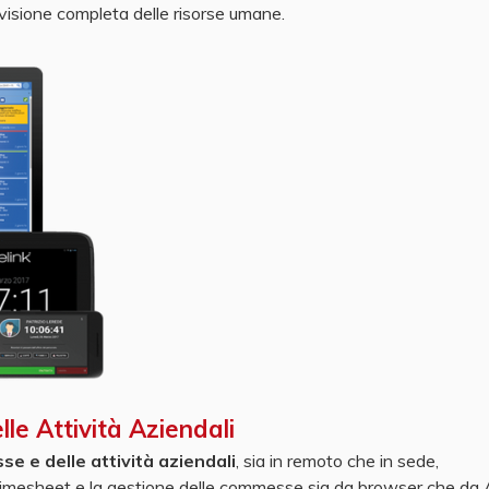
 visione completa delle risorse umane.
le Attività Aziendali
e e delle attività aziendali
, sia in remoto che in sede,
 timesheet e la gestione delle commesse sia da browser che da 