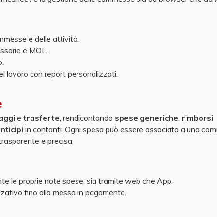
ommesse e delle attività.
essorie e MOL.
o.
l lavoro con report personalizzati.
e
iaggi
e
trasferte
, rendicontando
spese generiche
,
rimborsi
nticipi
in contanti. Ogni spesa può essere associata a una co
trasparente e precisa.
e le proprie note spese, sia tramite web che App.
zzativo fino alla messa in pagamento.