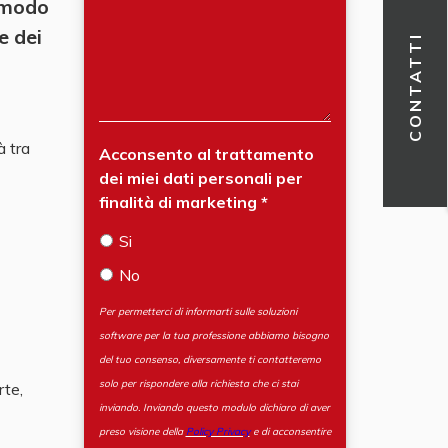
 modo
e dei
CONTATTI
à tra
Acconsento al trattamento
dei miei dati personali per
finalità di marketing
Si
No
Per permetterci di informarti sulle soluzioni
software per la tua professione abbiamo bisogno
del tuo consenso, diversamente ti contatteremo
solo per rispondere alla richiesta che ci stai
rte,
inviando. Inviando questo modulo dichiaro di aver
preso visione della
Policy Privacy
e di acconsentire