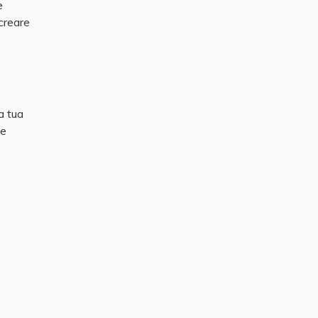
e
 creare
a tua
le