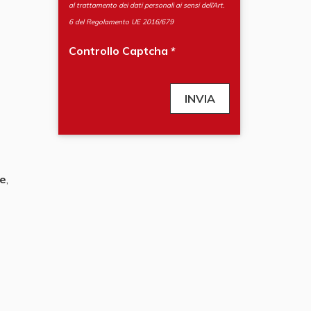
al trattamento dei dati personali ai sensi dell’Art.
6 del Regolamento UE 2016/679
Controllo Captcha
te
,