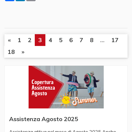
«
1
2
3
4
5
6
7
8
...
17
18
»
Assistenza Agosto 2025
Assistenza attiva nel mese di Agosto 2025 Anche