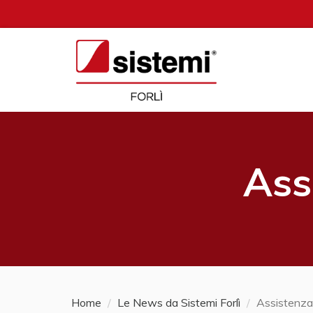
Ass
Home
Le News da Sistemi Forlì
Assistenz