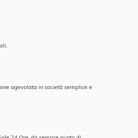
li;
zione agevolata in società semplice e
 Sole 24 Ore, da sempre punto di