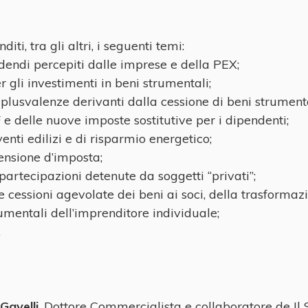
i, tra gli altri, i seguenti temi:
idendi percepiti dalle imprese e della PEX;
 gli investimenti in beni strumentali;
 plusvalenze derivanti dalla cessione di beni strumenta
F e delle nuove imposte sostitutive per i dipendenti;
enti edilizi e di risparmio energetico;
pensione d’imposta;
partecipazioni detenute da soggetti “privati”;
e cessioni agevolate dei beni ai soci, della trasforma
umentali dell’imprenditore individuale;
.
Gavelli
, Dottore Commercialista e collaboratore de Il