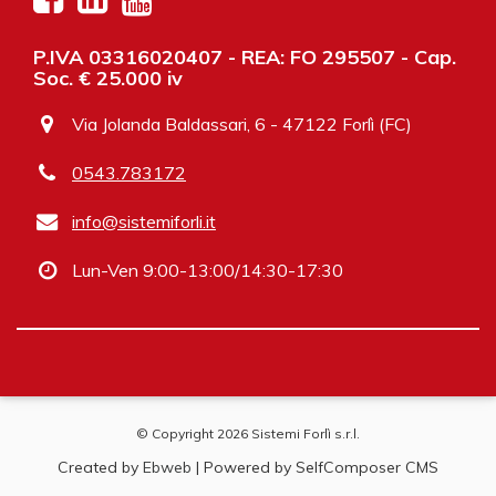
P.IVA 03316020407 - REA: FO 295507 - Cap.
Soc. € 25.000 iv
Via Jolanda Baldassari, 6 - 47122 Forlì (FC)
0543.783172
info@sistemiforli.it
Lun-Ven 9:00-13:00/14:30-17:30
© Copyright 2026 Sistemi Forlì s.r.l.
Created by
Ebweb
| Powered by SelfComposer CMS