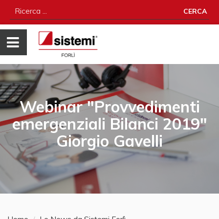
CERCA
Webinar "Provvedimenti
emergenziali Bilanci 2019"
Giorgio Gavelli