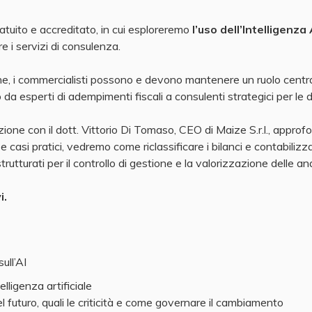
atuito e accreditato, in cui esploreremo
l’uso dell’Intelligenza
e i servizi di consulenza.
e, i commercialisti possono e devono mantenere un ruolo centrale
a esperti di adempimenti fiscali a consulenti strategici per le de
ne con il dott. Vittorio Di Tomaso, CEO di Maize S.r.l., approfon
casi pratici, vedremo come riclassificare i bilanci e contabilizzar
trutturati per il controllo di gestione e la valorizzazione delle anal
i.
ull’AI
telligenza artificiale
el futuro, quali le criticità e come governare il cambiamento