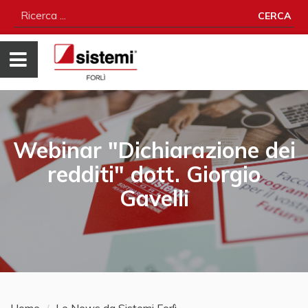
CERCA
Webinar "Dichiarazione dei
redditi" dott. Giorgio
Gavelli