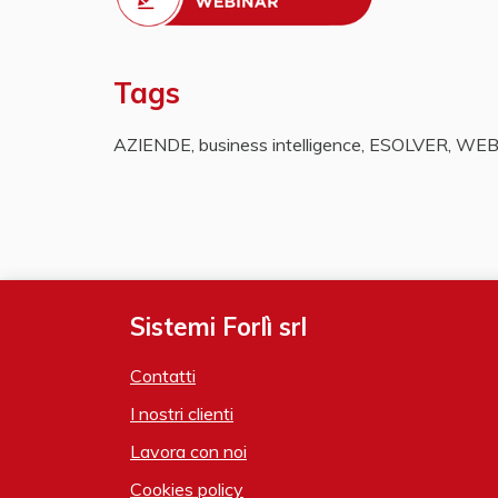
Tags
AZIENDE
,
business intelligence
,
ESOLVER
,
WEB
Sistemi Forlì srl
Contatti
I nostri clienti
Lavora con noi
Cookies policy