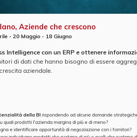
lano, Aziende che crescono
rile - 20 Maggio - 18 Giugno
ess Intelligence con un ERP e ottenere informa
nitori di dati che hanno bisogno di essere aggreg
 crescita aziendale.
enzialità della BI
rispondendo ad alcune domande strategiche 
 Su quali prodotti l'azienda margina di più e di meno?
gna e identificare opportunità di negoziazione con i fornitori?
ve per individuare prodotti che ruotano di più e quelli che ruotano