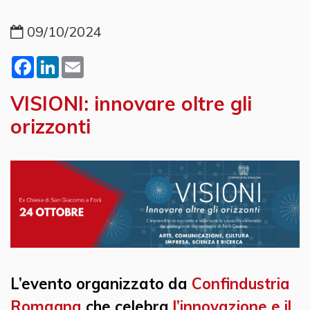
09/10/2024
Facebook
LinkedIn
Email
VISIONI: innovare oltre gli
orizzonti
L’evento organizzato da
Confindustria
Romagna
che celebra
l’innovazione e il