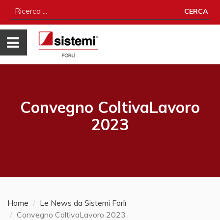
CERCA
Convegno ColtivaLavoro
2023
Home
Le News da Sistemi Forlì
Convegno ColtivaLavoro 2023