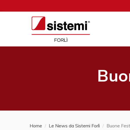
Buon
Home
Le News da Sistemi Forlì
Buone Fest