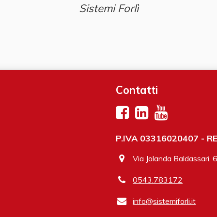
Sistemi Forlì
Contatti
P.IVA 03316020407 - REA
Via Jolanda Baldassari, 
0543.783172
info@sistemiforli.it