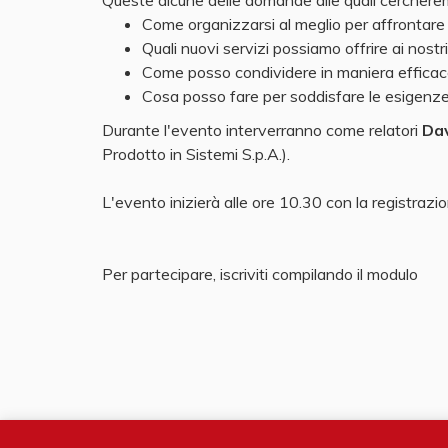
Queste alcune delle domande alle quali cercherem
​Come organizzarsi al meglio per affrontar
​Quali nuovi servizi possiamo offrire ai nost
​Come posso condividere in maniera efficace
​Cosa posso fare per soddisfare le esigenze d
Durante l'evento interverranno come relatori
Dav
Prodotto in Sistemi S.p.A.).
L'evento inizierà alle ore 10.30 con la registrazio
Per partecipare, iscriviti compilando il modulo