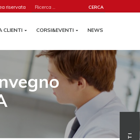
a riservata
CERCA
A CLIENTI
CORSI&EVENTI
NEWS
onvegno
A