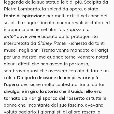
leggenda della sua statua lo è di più. Scolpita da
Pietro Lombardo, la splendida opera, è stata
fonte di ispirazione
per molti artisti nel corso dei
secoli, ha suggestionato innumerevoli visitatori ed
è apparsa anche nel film
"La ragazza di
latta"
dove viene baciata dalla protagonista
interpretata da
Sidney Rome
. Richiesta da tanti
musei, negli anni Trenta venne mandata a Parigi
per una mostra, ma quando tornò, vennero notati
alcuni difetti che non aveva in partenza,
sembrava quasi che avessero cercato di farne un
calco.
Da qui la decisone di non prestare più
l'opera
, decisione molto contestata, tanto da far
divulgare in giro la storia che il Guidarello era
tornato da Parigi sporco del rossetto
di tutte le
donne che, incantante dal suo fascino, avevano
voluto baciarlo. I giornalisti di allora resero la