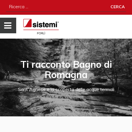
CERCA
Ti racconto Bagno di
Romagna
Sant'Agnese e la scoperta delle acque termali