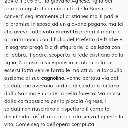
284 e il 305 d.C., la giovane Agnese, figlia del
primo magistrato di una città della Sarsina, si
convertì segretamente al cristianesimo. Il padre
la promise in sposa ad un giovane pagano, ma lei
che aveva fatto
voto di castità
preferì il martirio
al matrimonio con il figlio del Prefetto dell’Urbe e
in segreto pregò Dio di sfigurarle la bellezza con
la lebbra. Il padre, scoperta la fede cristiana della
figlia, l’accusò di
stregoneria
incolpandola di
essersi fatta venire l’orribile malattia. La fanciulla,
assieme al suo
cagnolino
, venne portata via dai
soldati, che avevano l’ordine di condurla lontano
dalla Sarsina e ucciderla nella foresta. Ma mossi
dalla compassione per la piccola Agnese, i
soldati non riuscirono a rispettare il compito,
decidendo così di abbandonarla senza toglierle la
vita. Come segno dell’opera compiuta