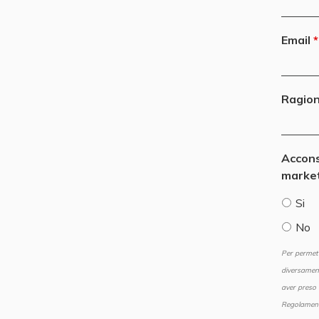
Email
Ragion
Accons
marke
Si
No
Per permett
diversament
aver preso 
Regolamen