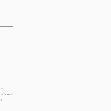
so,
dichiaro di
el