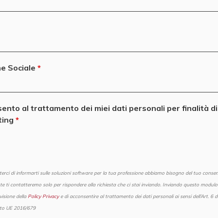
e Sociale
ento al trattamento dei miei dati personali per finalità di
ting
erci di informarti sulle soluzioni software per la tua professione abbiamo bisogno del tuo consen
e ti contatteremo solo per rispondere alla richiesta che ci stai inviando. Inviando questo modulo 
visione della
Policy Privacy
e di acconsentire al trattamento dei dati personali ai sensi dell’Art. 6 d
to UE 2016/679