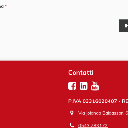
ha
Contatti
P.IVA 03316020407 - REA
Via Jolanda Baldassari, 
0543.783172