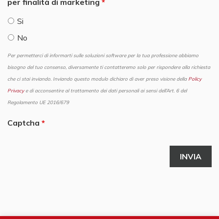
per finalità di marketing
Si
No
Per permetterci di informarti sulle soluzioni software per la tua professione abbiamo
bisogno del tuo consenso, diversamente ti contatteremo solo per rispondere alla richiesta
che ci stai inviando. Inviando questo modulo dichiaro di aver preso visione della
Policy
Privacy
e di acconsentire al trattamento dei dati personali ai sensi dell’Art. 6 del
Regolamento UE 2016/679
Captcha