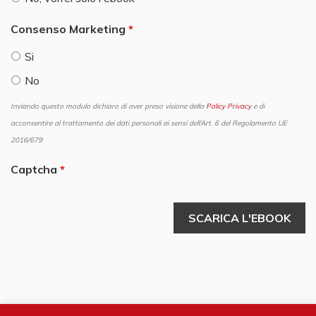
Consenso Marketing
Si
No
Inviando questo modulo dichiaro di aver preso visione della
Policy Privacy
e di
acconsentire al trattamento dei dati personali ai sensi dell’Art. 6 del Regolamento UE
2016/679
Captcha