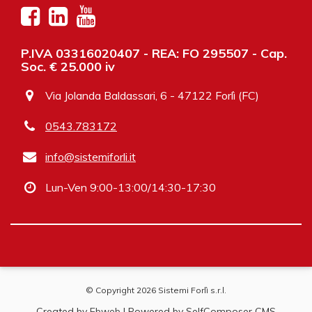
P.IVA 03316020407 - REA: FO 295507 - Cap.
Soc. € 25.000 iv
Via Jolanda Baldassari, 6 - 47122 Forlì (FC)
0543.783172
info@sistemiforli.it
Lun-Ven 9:00-13:00/14:30-17:30
© Copyright 2026 Sistemi Forlì s.r.l.
Created by
Ebweb
| Powered by SelfComposer CMS