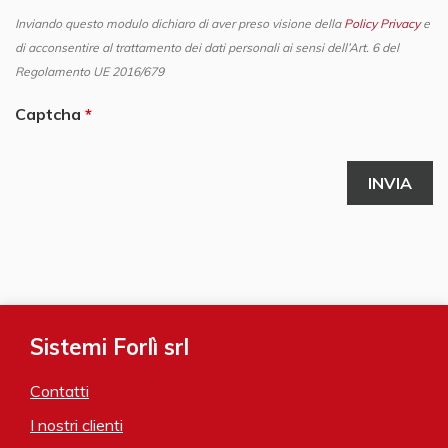
Inviando questo modulo dichiaro di aver preso visione della
Policy Privacy
e
di acconsentire al trattamento dei dati personali ai sensi dell’Art. 6 del
Regolamento UE 2016/679
Captcha
Sistemi Forlì srl
Contatti
I nostri clienti