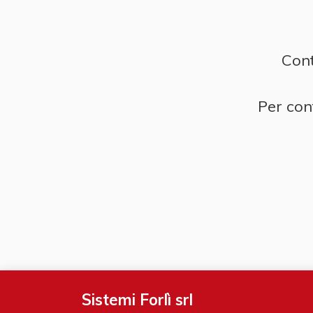
Cont
Per cont
Sistemi Forlì srl