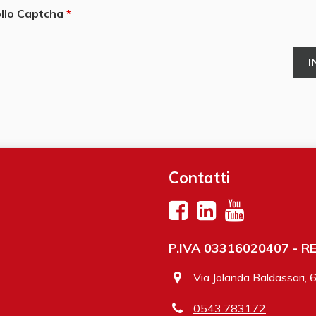
llo Captcha
Contatti
P.IVA 03316020407 - REA
Via Jolanda Baldassari, 
0543.783172