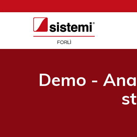
Demo - Anal
s