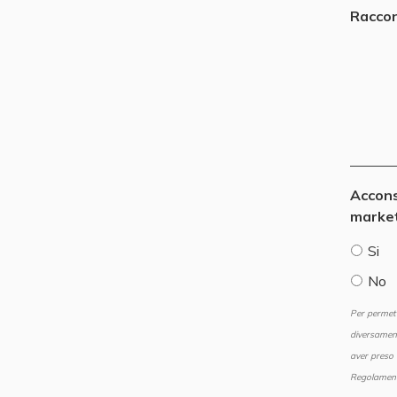
Raccon
Accons
marke
Si
No
Per permett
diversament
aver preso 
Regolamen