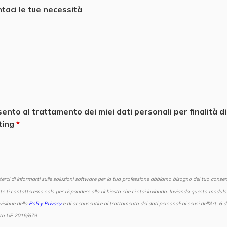
taci le tue necessità
ento al trattamento dei miei dati personali per finalità di
ting
erci di informarti sulle soluzioni software per la tua professione abbiamo bisogno del tuo consen
e ti contatteremo solo per rispondere alla richiesta che ci stai inviando. Inviando questo modulo 
visione della
Policy Privacy
e di acconsentire al trattamento dei dati personali ai sensi dell’Art. 6 d
to UE 2016/679