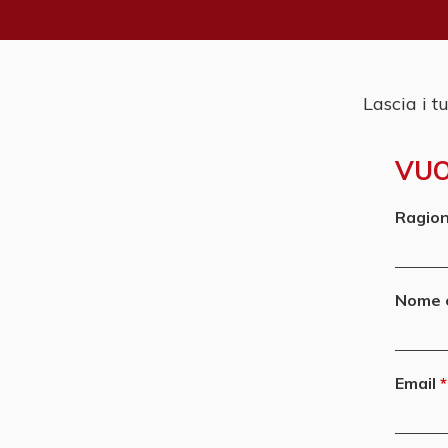
Lascia i t
VUO
Ragion
Nome 
Email