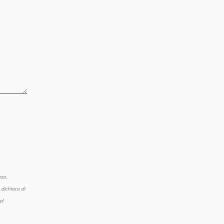
so,
dichiaro di
el