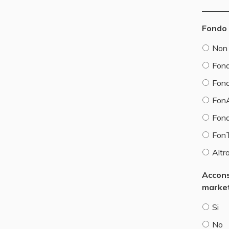
Fondo 
Non 
Fond
Fon
Fon
Fond
Fon
Altr
Accons
marke
Si
No