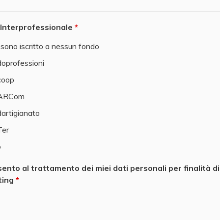
Interprofessionale
sono iscritto a nessun fondo
oprofessioni
coop
ARCom
artigianato
Ter
o
ento al trattamento dei miei dati personali per finalità di
ting