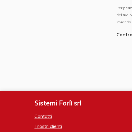
​Per perm
del tuo c
inviando
Contro
Sistemi Forlì srl
Contatti
I nostri clienti