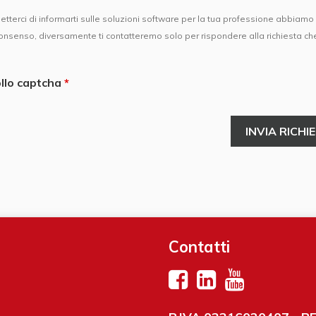
etterci di informarti sulle soluzioni software per la tua professione abbiam
onsenso, diversamente ti contatteremo solo per rispondere alla richiesta che 
llo captcha
Contatti