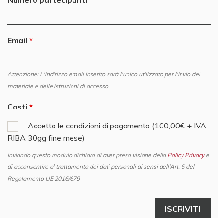
Numero partecipanti
Email
Attenzione: L'indirizzo email inserito sarà l'unico utilizzato per l'invio del
materiale e delle istruzioni di accesso
Costi
Accetto le condizioni di pagamento (100,00€ + IVA
RIBA 30gg fine mese)
Inviando questo modulo dichiaro di aver preso visione della
Policy Privacy
e
di acconsentire al trattamento dei dati personali ai sensi dell’Art. 6 del
Regolamento UE 2016/679