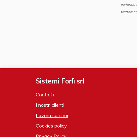
Inviando 
trattamen
Sistemi Forlì srl
Contatti
I nostri clienti
Lavora con noi
Cookies policy
Privacy Policy