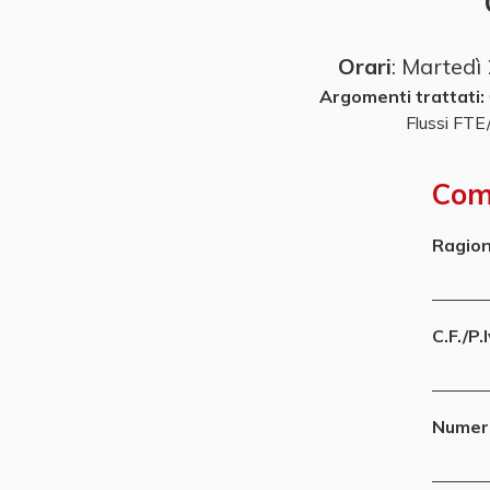
Orari
: Martedì
Argomenti trattati:
Flussi FTE
Comp
Ragion
C.F./P.
Numero