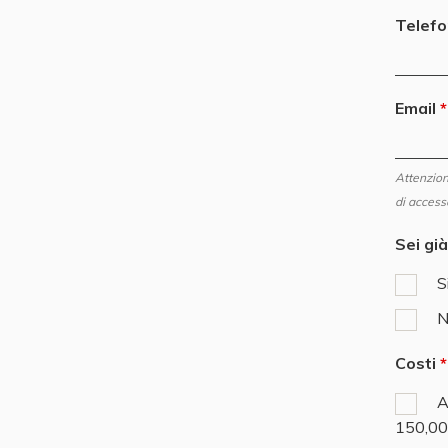
Telef
Email
Attenzione
di access
Sei gi
S
N
Costi
A
150,00€