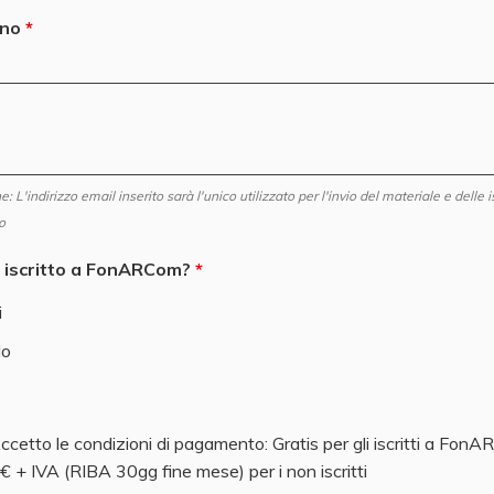
ono
: L'indirizzo email inserito sarà l'unico utilizzato per l'invio del materiale e delle i
o
à iscritto a FonARCom?
i
o
ccetto le condizioni di pagamento: Gratis per gli iscritti a Fon
 + IVA (RIBA 30gg fine mese) per i non iscritti