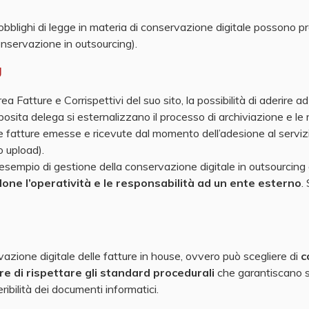
obblighi di legge in materia di conservazione digitale possono 
onservazione in outsourcing).
g
rea Fatture e Corrispettivi del suo sito, la possibilità di aderire a
posita delega si esternalizzano il processo di archiviazione e le
e fatture emesse e ricevute dal momento dell’adesione al servizio
 upload).
n esempio di gestione della conservazione digitale in outsourcing 
one l’operatività e le responsabilità ad un ente esterno
.
vazione digitale delle fatture in house, ovvero può scegliere di
c
re di rispettare gli standard procedurali
che garantiscano si
eperibilità dei documenti informatici.