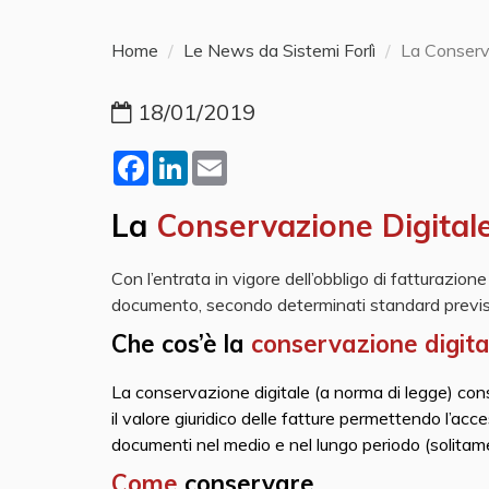
Home
Le News da Sistemi Forlì
La Conserva
18/01/2019
Facebook
LinkedIn
Email
La
Conservazione Digital
Con l’entrata in vigore dell’obbligo di fatturazion
documento, secondo determinati standard previsti
Che cos’è la
conservazione digita
La conservazione digitale (a norma di legge) cons
il valore giuridico delle fatture permettendo l’accessib
documenti nel medio e nel lungo periodo (solitam
C
ome
conservare